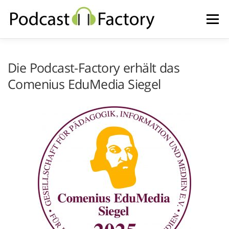
Zum
Inhalt
Menü
springen
HOME
IMPRESSUM UND DATENSCHUTZ
Die Podcast-Factory erhält das
Comenius EduMedia Siegel